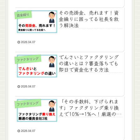
その売掛金、売れます！資
資金繰り
金繰りに困ってる社長を救
う解決法
2026.04.07
でんさいとファクタリング
ファクタリング
の違いとは？審査落ちでも
即日で資金化する方法
2026.04.07
「その手数料、下げられま
ファクタリング
す」ファクタリング乗り換
えで10%→1%へ！厳選の優
良会社3社
2026.04.07