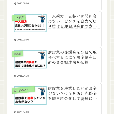
2026.06.09
一人親方、支払いが間に合
一人親方
わない！ピンチを自力で切
り抜ける即日現金化の方法
は？
2026.05.06
建設業の売掛金を即日で現
建設業
金化するには？黒字倒産回
避の資金調達法を伝授
2026.04.16
建設業を廃業したいがお金
ピ
ンチのときの対策
がない？倒産を避け売掛金
を即日現金化して綺麗に辞
める方法
2026.04.09